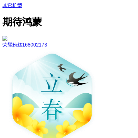
其它机型
期待鸿蒙
荣耀粉丝168002173