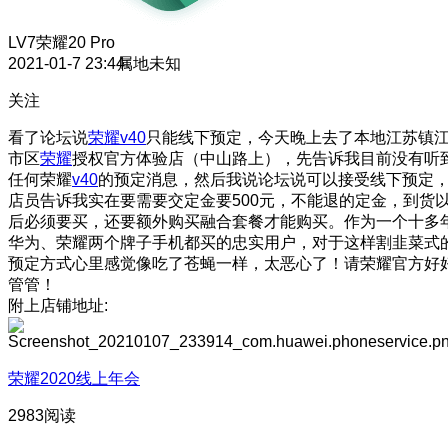
LV7
荣耀20 Pro
2021-01-7 23:44
属地未知
关注
看了论坛说
荣耀v40
只能线下预定，今天晚上去了本地江苏镇
市区
荣耀
授权官方体验店（中山路上），先告诉我目前没有听
任何荣耀
v40
的预定消息，然后我说论坛说可以接受线下预定
店员告诉我实在要需要交定金要500元，不能退的定金，到货
后必须要买，还要额外购买融合套餐才能购买。作为一个十多
华为、荣耀两个牌子手机都买的忠实用户，对于这样割韭菜式
预定方式心里感觉像吃了苍蝇一样，太恶心了！请荣耀官方好
管管！
附上店铺地址:
荣耀2020线上年会
2983阅读