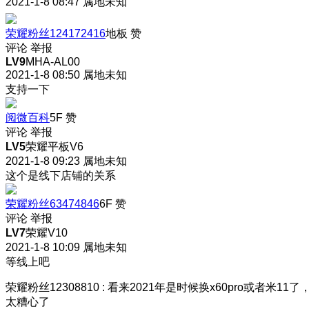
2021-1-8 08:47
属地未知
荣耀粉丝124172416
地板
赞
评论
举报
LV9
MHA-AL00
2021-1-8 08:50
属地未知
支持一下
阅微百科
5F
赞
评论
举报
LV5
荣耀平板V6
2021-1-8 09:23
属地未知
这个是线下店铺的关系
荣耀粉丝63474846
6F
赞
评论
举报
LV7
荣耀V10
2021-1-8 10:09
属地未知
等线上吧
荣耀粉丝12308810
:
看来2021年是时候换x60pro或者米11了
太糟心了