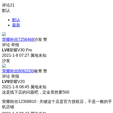
评论
21
默认
默认
最新
荣耀粉丝7256468
沙发
赞
评论
举报
LV8
荣耀V30 Pro
2021-1-8 07:27
属地未知
沙发
荣耀粉丝8062230
板凳
赞
评论
举报
LV9
荣耀V20
2021-1-8 08:45
属地未知
这是线下店的问题吧，定金竟然要500
荣耀粉丝12308810
:
关键这个店是官方授权店，不是一般的手
机店铺