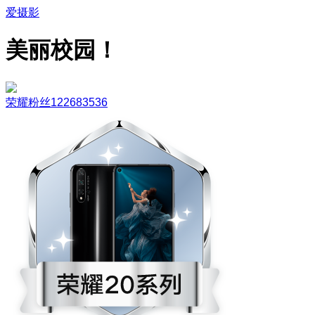
爱摄影
美丽校园！
荣耀粉丝122683536