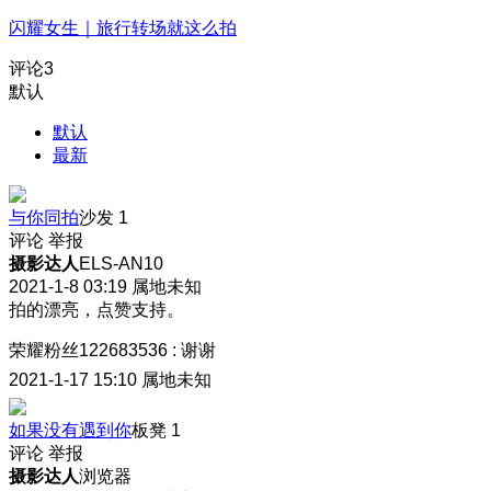
闪耀女生｜旅行转场就这么拍
评论
3
默认
默认
最新
与你同拍
沙发
1
评论
举报
摄影达人
ELS-AN10
2021-1-8 03:19
属地未知
拍的漂亮，点赞支持。
荣耀粉丝122683536
:
谢谢
2021-1-17 15:10
属地未知
如果没有遇到你
板凳
1
评论
举报
摄影达人
浏览器