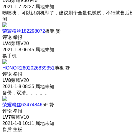
LV5
荣耀V30 Pro
2021-1-7 23:27
属地未知
咦咦咦，可以识别机型了，建议刷个全量包试试，不行就售后
测
荣耀粉丝182298072
板凳
赞
评论
举报
LV4
荣耀V20
2021-1-8 06:45
属地未知
换手机
HONOR2602026839351
地板
赞
评论
举报
LV8
荣耀V20
2021-1-8 08:35
属地未知
备份，双清。。。。。
荣耀粉丝63474846
5F
赞
评论
举报
LV7
荣耀V10
2021-1-8 10:11
属地未知
售后 主板