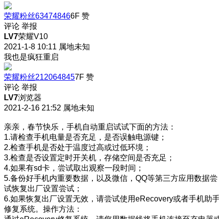
荣耀粉丝63474846
6F
赞
评论
举报
LV7
荣耀V10
2021-1-8 10:11
属地未知
我也是疯狂重启
荣耀粉丝212064845
7F
赞
评论
举报
LV7
浏览器
2021-2-16 21:52
属地未知
亲亲，春节快乐，手机自动重启试试下面的方法：
1.请检查手机电量是否充足，是否误触电源键；
2.检查手机是否处于温度过高或过低环境；
3.检查是否设置定时开关机，存储空间是否充足；
4.如果有sd卡，尝试取出观察一段时间；
5.备份好手机内重要数据，以及微信，QQ等第三方应用数据尝
试恢复出厂设置尝试；
6.如果恢复出厂设置无效，请尝试使用eRecovery或者手机助
修复系统。操作方法：