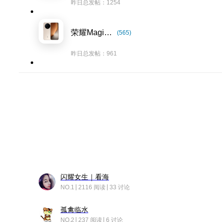
昨日总发帖：1254
荣耀Magic8系列
(565)
昨日总发帖：961
闪耀女生｜看海
NO.1
2116 阅读
33 讨论
孤禽临水
NO.2
237 阅读
6 讨论