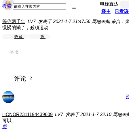
电梯直达
搜索
楼主
只看该
等你两千年
LV7
发表于 2021-1-7 21:47:56
属地未知
来自：荣
慢慢的懒了，必须运动
收藏
赞
举报
评论
2
HONOR2311194439609
LV7
发表于 2021-1-7 22:10
属地未
可以
赞