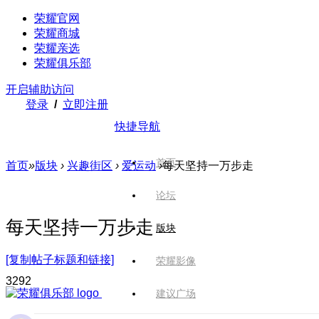
荣耀官网
荣耀商城
荣耀亲选
荣耀俱乐部
开启辅助访问
登录
/
立即注册
快捷导航
首页
首页
»
版块
›
兴趣街区
›
爱运动
›
每天坚持一万步走
论坛
每天坚持一万步走
版块
[复制帖子标题和链接]
荣耀影像
329
2
建议广场