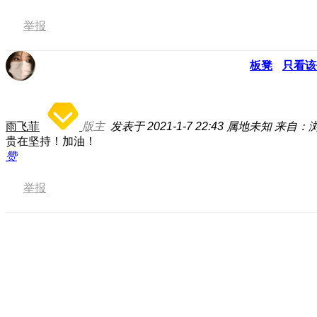
举报
板凳
只看该
雨飞菲
版主
发表于 2021-1-7 22:43
属地未知
来自：
贵在坚持！加油！
赞
举报