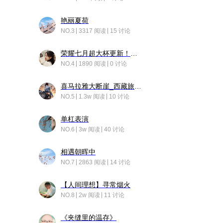
艳丽夏荷
NO.3
3317 阅读
15 讨论
荣耀七月超大杯更新！后台堆叠动画太丝滑！
NO.4
1890 阅读
0 讨论
喜马拉雅大断崖_西藏旅行日记
NO.5
1.3w 阅读
10 讨论
单杠表演
NO.6
3w 阅读
40 讨论
相遇朝晖中
NO.7
2863 阅读
14 讨论
【人间理想】寻常烟火
NO.8
2w 阅读
11 讨论
《夹缝里的温存》