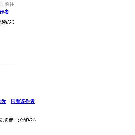
前往
作者
耀V20
沙发
只看该作者
知
来自：荣耀V20