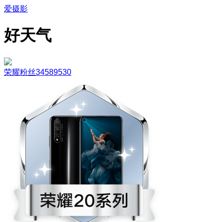
爱摄影
好天气
荣耀粉丝34589530