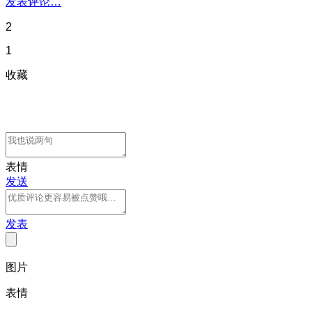
发表评论…
2
1
收藏
表情
发送
发表
图片
表情