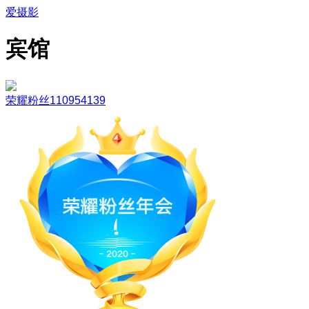
爱摄影
宾馆
荣耀粉丝110954139