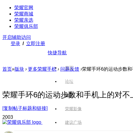
荣耀官网
荣耀商城
荣耀亲选
荣耀俱乐部
开启辅助访问
登录
/
立即注册
快捷导航
首页
首页
»
版块
›
更多荣耀手机
›
问题反馈
›
荣耀手环6的运动步数和
论坛
荣耀手环6的运动步数和手机上的对不
版块
[复制帖子标题和链接]
荣耀影像
200
3
建议广场