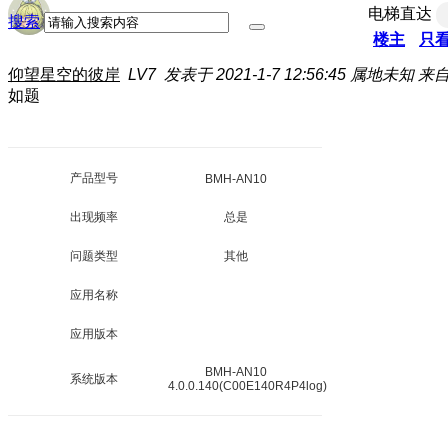
电梯直达
搜索
楼主
只
仰望星空的彼岸
LV7
发表于 2021-1-7 12:56:45
属地未知
来自
如题
产品型号
BMH-AN10
出现频率
总是
问题类型
其他
应用名称
应用版本
BMH-AN10
系统版本
4.0.0.140(C00E140R4P4log)