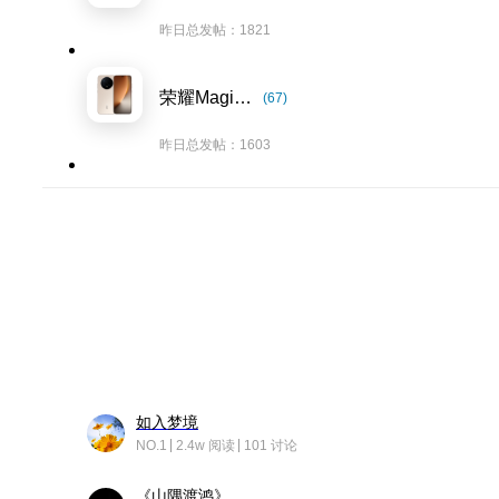
昨日总发帖：1821
荣耀Magic8系列
(67)
昨日总发帖：1603
如入梦境
NO.1
2.4w 阅读
101 讨论
《山隅渡鸿》