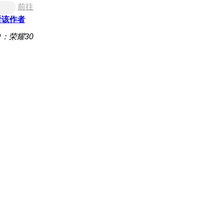
前往
看该作者
：荣耀30