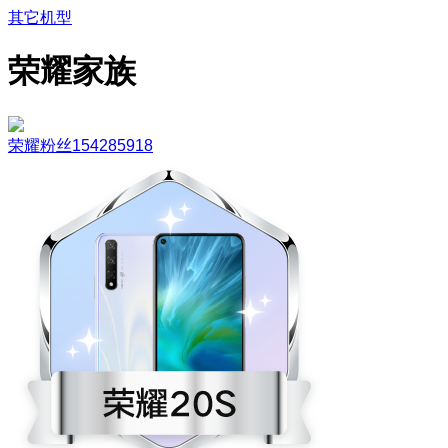
其它机型
荣耀家族
荣耀粉丝154285918