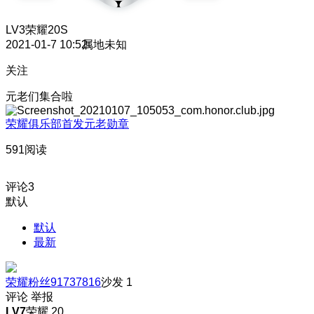
LV3
荣耀20S
2021-01-7 10:52
属地未知
关注
元老们集合啦
荣耀俱乐部首发元老勋章
591阅读
评论
3
默认
默认
最新
荣耀粉丝91737816
沙发
1
评论
举报
LV7
荣耀 20