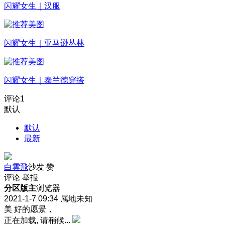
闪耀女生｜汉服
闪耀女生｜亚马逊丛林
闪耀女生｜泰兰德穿搭
评论
1
默认
默认
最新
白雲飛
沙发
赞
评论
举报
分区版主
浏览器
2021-1-7 09:34
属地未知
美 好的愿景，
正在加载, 请稍候...