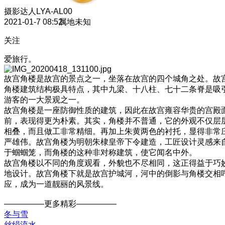
摄影达人
LYA-AL00
2021-01-7 08:52
属地未知
关注
爱旅行。
故宫角楼是故宫的景点之一，坐落在故宫的四个城角之处。故
角楼建筑结构极具特点，其中九梁、十八柱、七十二条脊是吸
游客的一大景观之一。
故宫角楼是一座防御性质的建筑，因此在故宫雍容华贵的宫殿
前，表现得更为朴素。其实，角楼并不普通，它的外观不仅层
相叠，而且做工非常精细。再加上朱黄两色的衬托，显得非常
严雄伟。故宫角楼为明朝朱棣皇帝下令建造，工匠设计灵感来
于蝈蝈笼，而角楼的这种非对称建筑，使它闻名中外。
故宫角楼以不同的角度观看，外貌也不尽相同，这正得益于巧
地设计。故宫角楼下就是故宫护城河，河中的倒影与角楼交相
应，成为一道靓丽的风景线。
—————更多精彩—————
冬与雪
丝绢流水