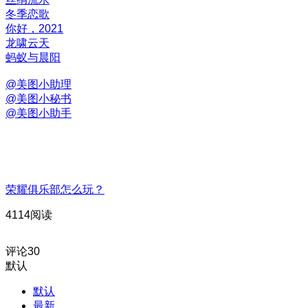
冬季恋歌
你好，2021
龙啸云天
蚂蚁与晨阳
@美图小助理
@美图小秘书
@美图小助手
荣耀俱乐部怎么玩？
4114阅读
评论
30
默认
默认
最新