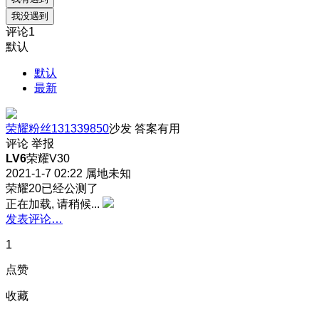
我没遇到
评论
1
默认
默认
最新
荣耀粉丝131339850
沙发
答案有用
评论
举报
LV6
荣耀V30
2021-1-7 02:22
属地未知
荣耀20已经公测了
正在加载, 请稍候...
发表评论…
1
点赞
收藏