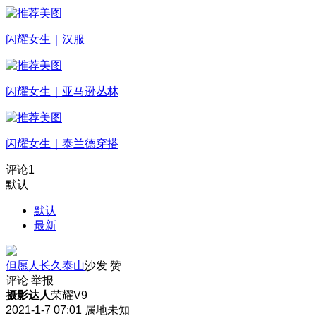
闪耀女生｜汉服
闪耀女生｜亚马逊丛林
闪耀女生｜泰兰德穿搭
评论
1
默认
默认
最新
但愿人长久泰山
沙发
赞
评论
举报
摄影达人
荣耀V9
2021-1-7 07:01
属地未知