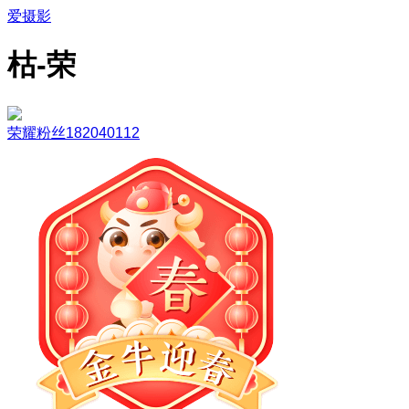
爱摄影
枯-荣
荣耀粉丝182040112