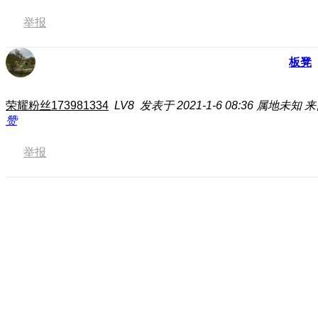
举报
板凳
荣耀粉丝173981334
LV8
发表于 2021-1-6 08:36
属地未知
来
赞
举报