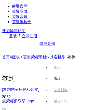
荣耀官网
荣耀商城
荣耀亲选
荣耀俱乐部
开启辅助访问
登录
/
立即注册
快捷导航
首页
首页
»
版块
›
更多荣耀手机
›
其它机型
›
签到
论坛
签到
版块
[复制帖子标题和链接]
荣耀影像
205
2
建议广场