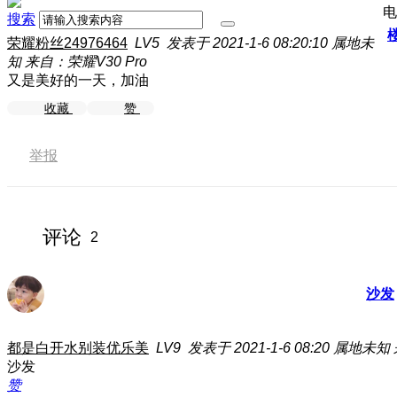
电
搜索
荣耀粉丝24976464
LV5
发表于 2021-1-6 08:20:10
属地未
知
来自：荣耀V30 Pro
又是美好的一天，加油
收藏
赞
举报
评论
2
沙发
都是白开水别装优乐美
LV9
发表于 2021-1-6 08:20
属地未知
沙发
赞