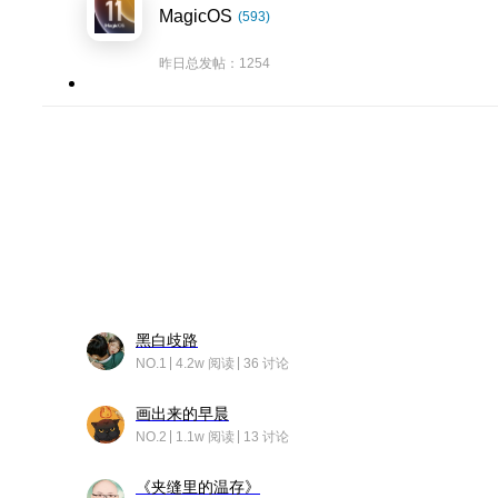
MagicOS
(593)
昨日总发帖：1254
黑白歧路
NO.1
4.2w 阅读
36 讨论
画出来的早晨
NO.2
1.1w 阅读
13 讨论
《夹缝里的温存》