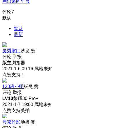
画出来的早晨
评论
7
默认
默认
最新
灵秀掌门
沙发
赞
评论
举报
版主
浏览器
2021-1-6 09:16
属地未知
点赞支持！
123班小明
板凳
赞
评论
举报
LV10
荣耀30 Pro+
2021-1-7 19:00
属地未知
点赞支持美拍
晨曦竹影
地板
赞