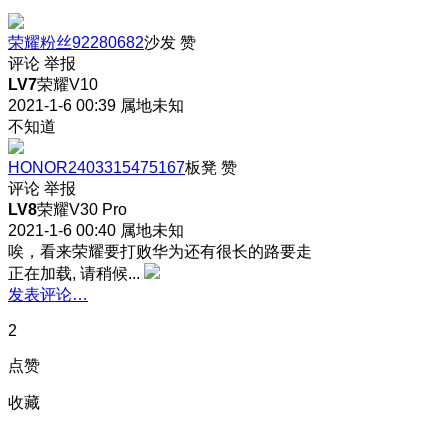
荣耀粉丝92280682
沙发
赞
评论
举报
LV7
荣耀V10
2021-1-6 00:39
属地未知
不知道
HONOR2403315475167
板凳
赞
评论
举报
LV8
荣耀V30 Pro
2021-1-6 00:40
属地未知
唉，看来荣耀要打败华为还有很长的路要走
正在加载, 请稍候...
发表评论…
2
点赞
收藏