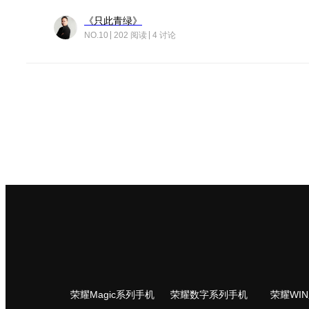
《只此青绿》
NO.10
202 阅读
4 讨论
荣耀Magic系列手机
荣耀数字系列手机
荣耀WI