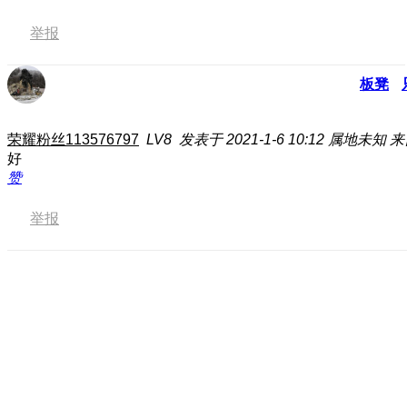
举报
板凳
荣耀粉丝113576797
LV8
发表于 2021-1-6 10:12
属地未知
来
好
赞
举报