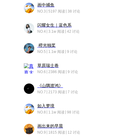
画中捕鱼
NO.3
5197 阅读
38 讨论
闪耀女生｜蓝色系
NO.4
3.1w 阅读
42 讨论
橙光独桨
NO.5
1.1w 阅读
9 讨论
草原瑞士卷
NO.6
2386 阅读
9 讨论
《山隅渡鸿》
NO.7
2173 阅读
7 讨论
如入梦境
NO.8
1.1w 阅读
98 讨论
画出来的早晨
NO.9
1815 阅读
12 讨论