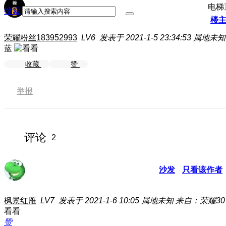
电梯
搜索
楼
荣耀粉丝183952993
LV6
发表于 2021-1-5 23:34:53
属地未知
蓝
收藏
赞
举报
评论
2
沙发
只看该作者
枫景红雁
LV7
发表于 2021-1-6 10:05
属地未知
来自：荣耀30
看看
赞