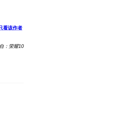
只看该作者
自：荣耀10