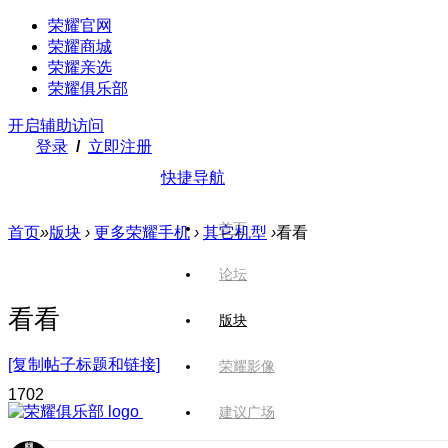
荣耀官网
荣耀商城
荣耀亲选
荣耀俱乐部
开启辅助访问
登录
/
立即注册
快捷导航
首页
首页
»
版块
›
更多荣耀手机
›
其它机型
›
看看
论坛
看看
版块
[复制帖子标题和链接]
荣耀影像
170
2
建议广场