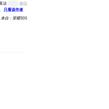
直达
前往
主
只看该作者
来自：荣耀30S