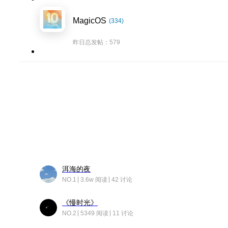
MagicOS
(334)
昨日总发帖：579
洱海的夜
NO.1
3.6w 阅读
42 讨论
《慢时光》
NO.2
5349 阅读
11 讨论