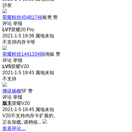
沙发
荣耀粉丝45481746
板凳
赞
评论
举报
LV7
荣耀20 Pro
2021-1-5 19:36
属地未知
不支持内存卡呀
荣耀粉丝144133496
地板
赞
评论
举报
LV5
荣耀V20
2021-1-5 19:43
属地未知
不支持
拂堤杨柳
5F
赞
评论
举报
版主
荣耀V20
2021-1-5 19:45
属地未知
V20不支持内存卡扩展的。
正在加载, 请稍候...
发表评论…