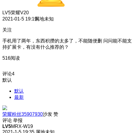
LV5
荣耀V20
2021-01-5 19:19
属地未知
关注
手机用了两年，东西积攒的太多了，不能随便删 问问能不能支
持扩展卡，有没有什么推荐的？
516阅读
评论
4
默认
默认
最新
荣耀粉丝35907930
沙发
赞
评论
举报
LV5
MRX-W19
2021-1-5 19:35
属地未知