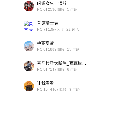
闪耀女生｜汉服
NO.6
2536 阅读
5 讨论
草原瑞士卷
NO.7
1.9w 阅读
22 讨论
艳丽夏荷
NO.8
1889 阅读
15 讨论
喜马拉雅大断崖_西藏旅行日记
NO.9
7147 阅读
6 讨论
让我看看
NO.10
4467 阅读
8 讨论