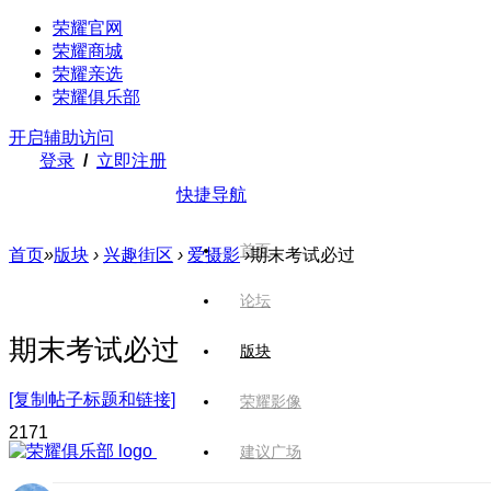
荣耀官网
荣耀商城
荣耀亲选
荣耀俱乐部
开启辅助访问
登录
/
立即注册
快捷导航
首页
首页
»
版块
›
兴趣街区
›
爱摄影
›
期末考试必过
论坛
期末考试必过
版块
[复制帖子标题和链接]
荣耀影像
217
1
建议广场