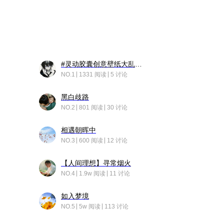
#灵动胶囊创意壁纸大乱斗#脑洞不限形式，灵感不分边界，体验追赛的快乐！
NO.1
1331 阅读
5 讨论
黑白歧路
NO.2
801 阅读
30 讨论
相遇朝晖中
NO.3
600 阅读
12 讨论
【人间理想】寻常烟火
NO.4
1.9w 阅读
11 讨论
如入梦境
NO.5
5w 阅读
113 讨论