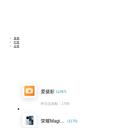
发表
打赏
分享
爱摄影
(1297)
昨日总发帖：1789
荣耀Magic7系列
(1175)