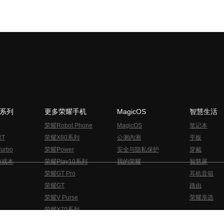
N系列
更多荣耀手机
MagicOS
智慧生活
荣耀Robot Phone
MagicOS
笔记本
RT
荣耀X80系列
公测内测
平板
urbo
荣耀Power
安全与隐私保护
穿戴
游戏本
荣耀Play10系列
我的荣耀
智慧屏
荣耀GT Pro
耳机音箱
荣耀GT
路由
荣耀V Purse
荣耀亲选
荣耀X70系列
与隐私的声明
关于cookies
法律信息