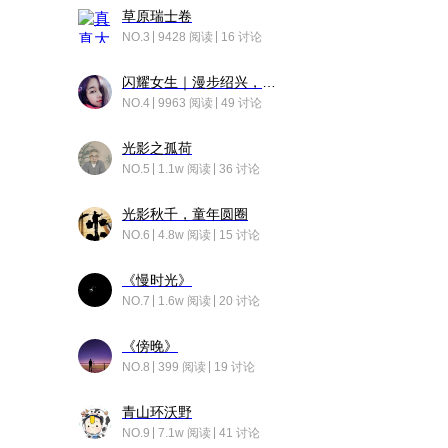
草原瑞士卷
NO.3
9428 阅读
16 讨论
闪耀女生｜漫步绍兴，寻找藏在老街的江南温柔
NO.4
9963 阅读
49 讨论
光影之孤荷
NO.5
1.1w 阅读
36 讨论
光影秋千，童年圆圈
NO.6
4.8w 阅读
15 讨论
《慢时光》
NO.7
1.6w 阅读
20 讨论
《傍晚》
NO.8
399 阅读
19 讨论
青山环沃野
NO.9
7.1w 阅读
41 讨论