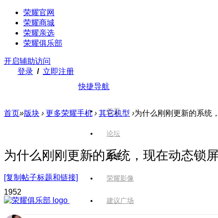
荣耀官网
荣耀商城
荣耀亲选
荣耀俱乐部
开启辅助访问
登录
/
立即注册
快捷导航
首页
首页
»
版块
›
更多荣耀手机
›
其它机型
›
为什么刚刚更新的系统
论坛
为什么刚刚更新的系统，现在动态锁
版块
[复制帖子标题和链接]
荣耀影像
195
2
建议广场