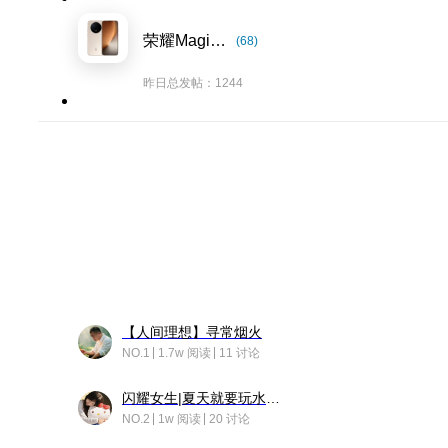
荣耀Magic8系列
(68)
昨日总发帖：1244
【人间理想】寻常烟火
NO.1
1.7w 阅读
11 讨论
闪耀女生|夏天就要玩水！！
NO.2
1w 阅读
20 讨论