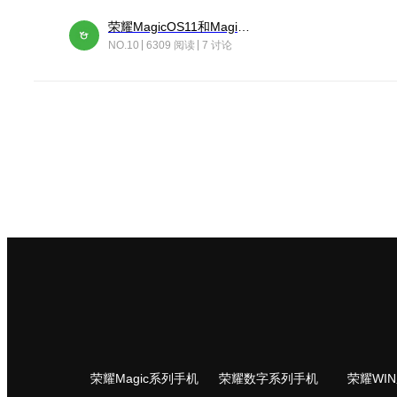
荣耀MagicOS11和Magic10之间直观的区别是啥呢？
NO.10
6309 阅读
7 讨论
荣耀Magic系列手机
荣耀数字系列手机
荣耀WI