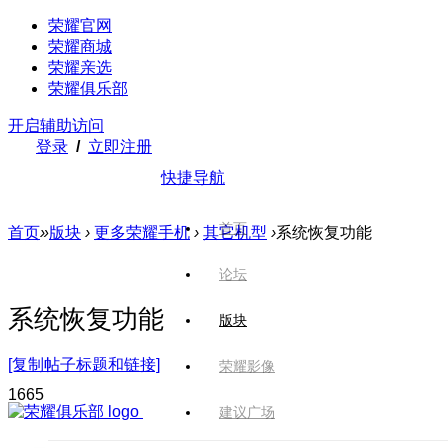
荣耀官网
荣耀商城
荣耀亲选
荣耀俱乐部
开启辅助访问
登录
/
立即注册
快捷导航
首页
首页
»
版块
›
更多荣耀手机
›
其它机型
›
系统恢复功能
论坛
系统恢复功能
版块
[复制帖子标题和链接]
荣耀影像
166
5
建议广场