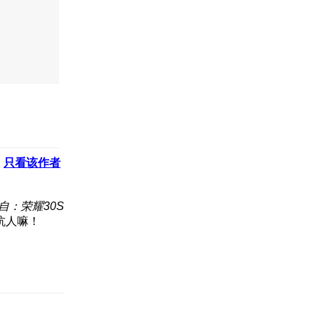
只看该作者
自：荣耀30S
坑人嘛！