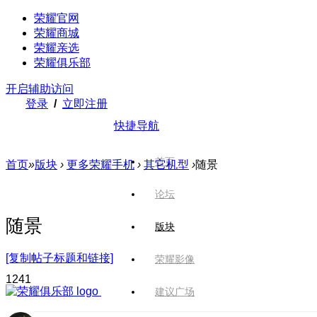
荣耀官网
荣耀商城
荣耀亲选
荣耀俱乐部
开启辅助访问
登录
/
立即注册
快捷导航
首页
首页
»
版块
›
更多荣耀手机
›
其它机型
›
随景
论坛
随景
版块
[复制帖子标题和链接]
荣耀影像
124
1
建议广场