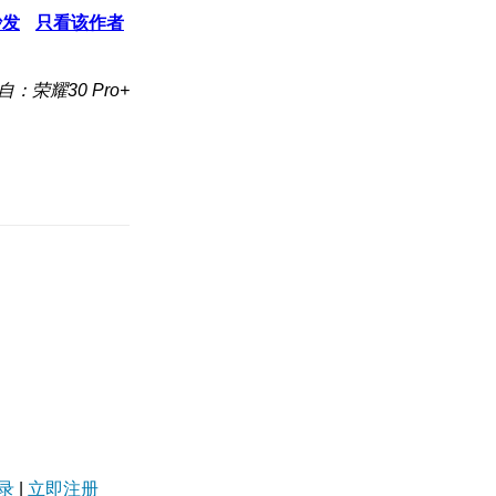
沙发
只看该作者
自：荣耀30 Pro+
录
|
立即注册