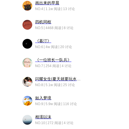
画出来的早晨
NO.4
1.1w 阅读
13 讨论
四机同框
NO.5
4468 阅读
8 讨论
《暮汀》
NO.6
4w 阅读
20 讨论
《一位班长一队兵》
NO.7
254 阅读
4 讨论
闪耀女生|夏天就要玩水！！
NO.8
5.1w 阅读
25 讨论
如入梦境
NO.9
5.9w 阅读
116 讨论
相濡以沫
NO.10
272 阅读
4 讨论