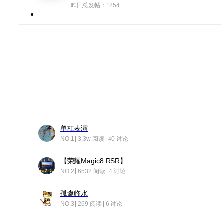
昨日总发帖：1254
单杠表演
NO.1
3.3w 阅读
40 讨论
【荣耀Magic8 RSR】 穹影
NO.2
6532 阅读
4 讨论
孤禽临水
NO.3
269 阅读
6 讨论