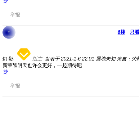
赞
举报
6
楼
只
幻i影
版主
发表于 2021-1-6 22:01
属地未知
来自：荣耀3
新荣耀明天也许会更好，一起期待吧
赞
举报