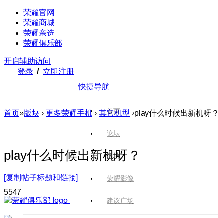
荣耀官网
荣耀商城
荣耀亲选
荣耀俱乐部
开启辅助访问
登录
/
立即注册
快捷导航
首页
首页
»
版块
›
更多荣耀手机
›
其它机型
›
play什么时候出新机呀
论坛
play什么时候出新机呀？
版块
[复制帖子标题和链接]
荣耀影像
554
7
建议广场