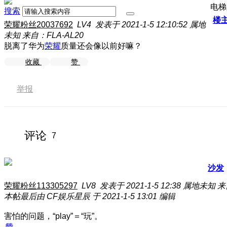
电梯
搜索
楼
荣耀粉丝20037692
LV4
发表于 2021-1-5 12:10:52
属地
未知
来自：FLA-AL20
脱离了华为
荣耀
质量还会像以前好嘛？
收藏
赞
举报
评论
7
沙发
荣耀粉丝113305297
LV8
发表于 2021-1-5 12:38
属地未知
来
本帖最后由 CF娱乐星辰 于 2021-1-5 13:01 编辑
害怕的问题，“play”＝“玩”。
赞