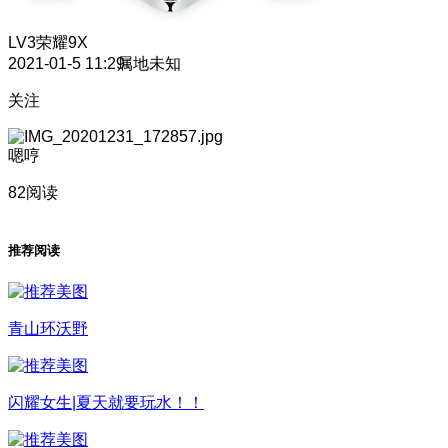
LV3
荣耀9X
2021-01-5 11:29
属地未知
关注
嗯哼
82阅读
推荐阅读
青山环沃野
闪耀女生|夏天就要玩水！！