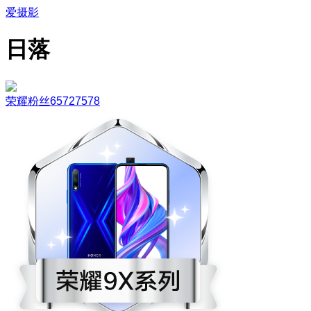
爱摄影
日落
荣耀粉丝65727578