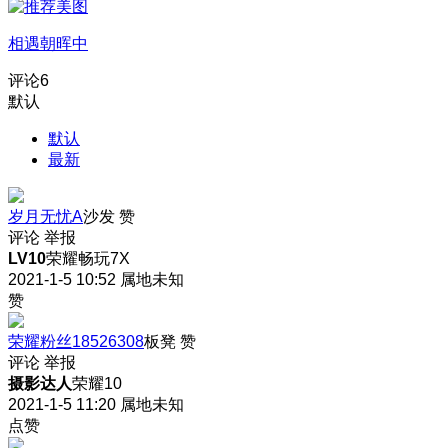
相遇朝晖中
评论
6
默认
默认
最新
岁月无忧A
沙发
赞
评论
举报
LV10
荣耀畅玩7X
2021-1-5 10:52
属地未知
赞
荣耀粉丝18526308
板凳
赞
评论
举报
摄影达人
荣耀10
2021-1-5 11:20
属地未知
点赞