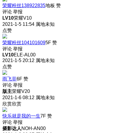
荣耀粉丝138922835
地板
赞
评论
举报
LV10
荣耀V10
2021-1-5 11:54
属地未知
点赞
荣耀粉丝104101609
5F
赞
评论
举报
LV10
ELE-AL00
2021-1-5 20:12
属地未知
点赞
雨飞菲
6F
赞
评论
举报
版主
荣耀V20
2021-1-6 08:12
属地未知
欣赏欣赏
快乐就是我的一生
7F
赞
评论
举报
摄影达人
NOH-AN00