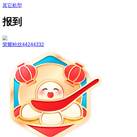
其它机型
报到
荣耀粉丝44244332