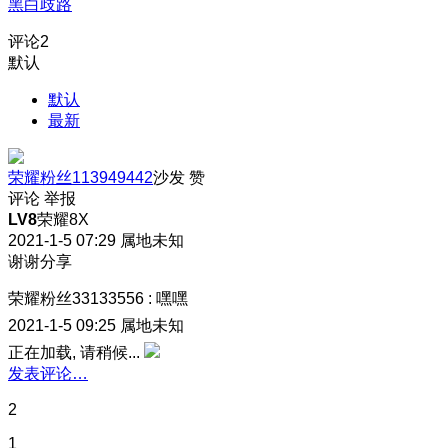
黑白歧路
评论
2
默认
默认
最新
荣耀粉丝113949442
沙发
赞
评论
举报
LV8
荣耀8X
2021-1-5 07:29
属地未知
谢谢分享
荣耀粉丝33133556
:
嘿嘿
2021-1-5 09:25
属地未知
正在加载, 请稍候...
发表评论…
2
1