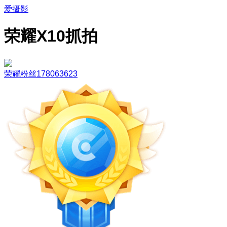
爱摄影
荣耀X10抓拍
荣耀粉丝178063623