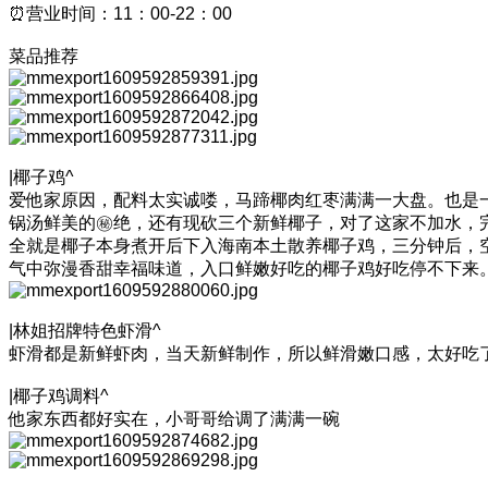
⏰营业时间：11：00-22：00
菜品推荐
|椰子鸡^
爱他家原因，配料太实诚喽，马蹄椰肉红枣满满一大盘。也是
锅汤鲜美的㊙️绝，还有现砍三个新鲜椰子，对了这家不加水，
全就是椰子本身煮开后下入海南本土散养椰子鸡，三分钟后，
气中弥漫香甜幸福味道，入口鲜嫩好吃的椰子鸡好吃停不下来
|林姐招牌特色虾滑^
虾滑都是新鲜虾肉，当天新鲜制作，所以鲜滑嫩口感，太好吃
|椰子鸡调料^
他家东西都好实在，小哥哥给调了满满一碗