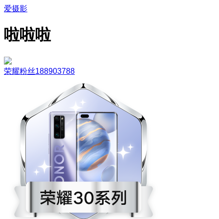
爱摄影
啦啦啦
荣耀粉丝188903788