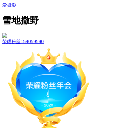
爱摄影
雪地撒野
荣耀粉丝154059590