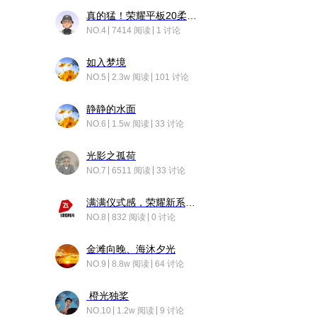
真的猛！荣耀平板20柔光版，竟然又有更新……
NO.4
7414 阅读
1 讨论
如入梦境
NO.5
2.3w 阅读
101 讨论
静静的水面
NO.6
1.5w 阅读
33 讨论
光影之孤荷
NO.7
6511 阅读
33 讨论
满满仪式感，荣耀新系统增加了个升级故事
NO.8
832 阅读
0 讨论
金滩向晚、海沐夕光
NO.9
8.8w 阅读
64 讨论
橙光独桨
NO.10
1.2w 阅读
9 讨论