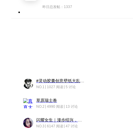
昨日总发帖：1337
#灵动胶囊创意壁纸大乱斗#脑洞不限形式，灵感不分边界，体验追赛的快乐！
NO.1
1027 阅读
5 讨论
草原瑞士卷
NO.2
4990 阅读
13 讨论
闪耀女生｜漫步绍兴，寻找藏在老街的江南温柔
NO.3
6147 阅读
47 讨论