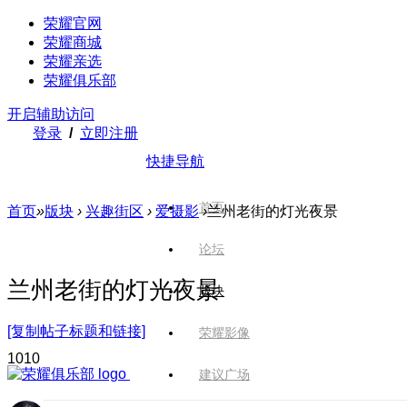
荣耀官网
荣耀商城
荣耀亲选
荣耀俱乐部
开启辅助访问
登录
/
立即注册
快捷导航
首页
首页
»
版块
›
兴趣街区
›
爱摄影
›
兰州老街的灯光夜景
论坛
兰州老街的灯光夜景
版块
[复制帖子标题和链接]
荣耀影像
101
0
建议广场