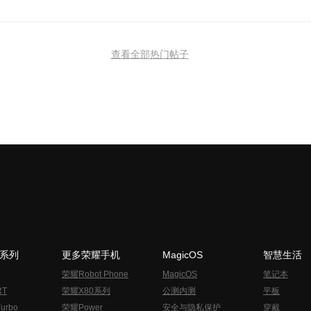
查看全部热门帖子
N系列
更多荣耀手机
MagicOS
智慧生活
荣耀Robot Phone
MagicOS
笔记本
RT
荣耀X80系列
公测内测
平板
urbo
荣耀Power
安全与隐私保护
穿戴