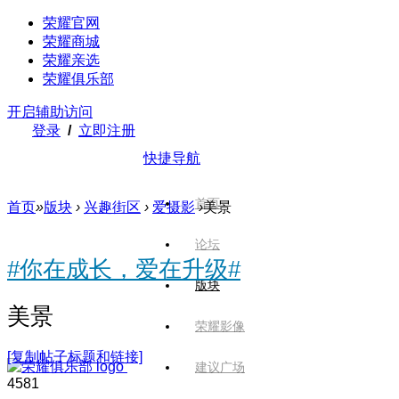
荣耀官网
荣耀商城
荣耀亲选
荣耀俱乐部
开启辅助访问
登录
/
立即注册
快捷导航
首页
首页
»
版块
›
兴趣街区
›
爱摄影
›
美景
论坛
#你在成长，爱在升级#
版块
美景
荣耀影像
[复制帖子标题和链接]
建议广场
458
1