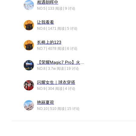
相遇朝晖中
NO.5
133 阅读
9 讨论
让我看看
NO.6
1471 阅读
5 讨论
长椅上的123
NO.7
4078 阅读
6 讨论
【荣耀Magic7 Pro】火舞惊鸿
NO.8
3.7w 阅读
19 讨论
闪耀女生｜球衣穿搭
NO.9
304 阅读
4 讨论
艳丽夏荷
NO.10
510 阅读
15 讨论