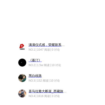
满满仪式感，荣耀新系统增加了个升级故事
NO.1
1047 阅读
0 讨论
《暮汀》
NO.2
1.5w 阅读
10 讨论
黑白歧路
NO.3
152 阅读
10 讨论
喜马拉雅大断崖_西藏旅行日记
NO.4
1616 阅读
3 讨论