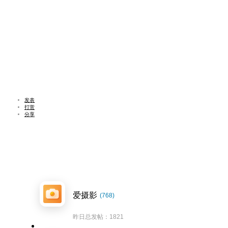
发表
打赏
分享
爱摄影
(768)
昨日总发帖：1821