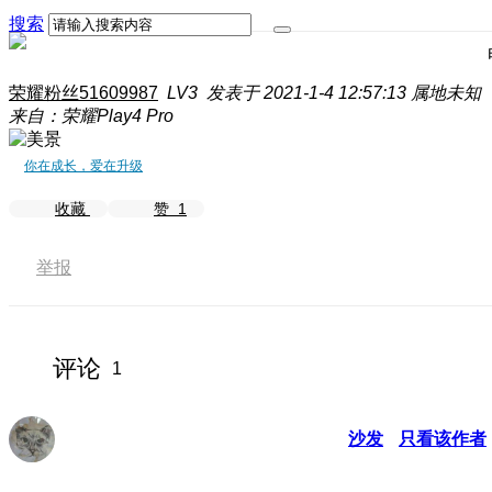
搜索
荣耀粉丝51609987
LV3
发表于 2021-1-4 12:57:13
属地未知
来自：荣耀Play4 Pro
你在成长，爱在升级
收藏
赞
1
举报
评论
1
沙发
只看该作者