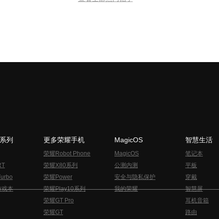
N系列
更多荣耀手机
MagicOS
智慧生活
荣耀Robot Phone
MagicOS
笔记本
RT
荣耀X80系列
公测内测
平板
urbo
荣耀Power
安全与隐私保护
穿戴
游戏本
荣耀Play10系列
我的荣耀
智慧屏
荣耀GT Pro
耳机音箱
荣耀GT
路由