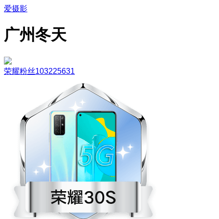
爱摄影
广州冬天
荣耀粉丝103225631