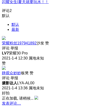
闪耀女生|夏天就要玩水！！
评论
2
默认
默认
最新
荣耀粉丝197941892
沙发
赞
评论
举报
LV7
荣耀30 Pro
2021-1-4 12:30
属地未知
赞
静观众妙妙
板凳
赞
评论
举报
摄影达人
LYA-AL00
2021-1-4 13:36
属地未知
好拍
正在加载, 请稍候...
发表评论…