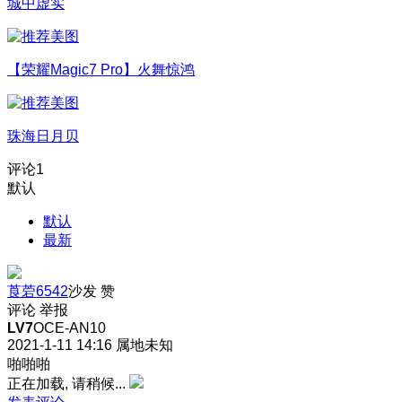
城中虚实
【荣耀Magic7 Pro】火舞惊鸿
珠海日月贝
评论
1
默认
默认
最新
莨菪6542
沙发
赞
评论
举报
LV7
OCE-AN10
2021-1-11 14:16
属地未知
啪啪啪
正在加载, 请稍候...