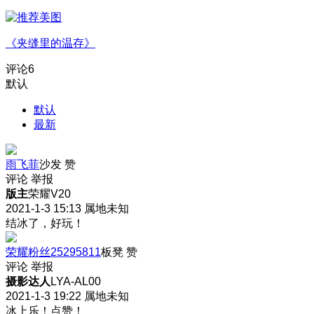
《夹缝里的温存》
评论
6
默认
默认
最新
雨飞菲
沙发
赞
评论
举报
版主
荣耀V20
2021-1-3 15:13
属地未知
结冰了，好玩！
荣耀粉丝25295811
板凳
赞
评论
举报
摄影达人
LYA-AL00
2021-1-3 19:22
属地未知
冰上乐！点赞！