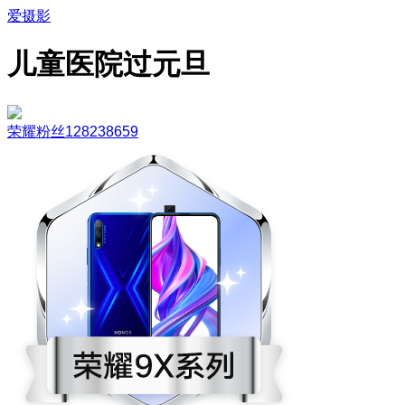
爱摄影
儿童医院过元旦
荣耀粉丝128238659