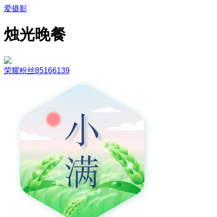
爱摄影
烛光晚餐
荣耀粉丝85166139