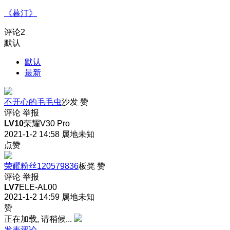
《暮汀》
评论
2
默认
默认
最新
不开心的毛毛虫
沙发
赞
评论
举报
LV10
荣耀V30 Pro
2021-1-2 14:58
属地未知
点赞
荣耀粉丝120579836
板凳
赞
评论
举报
LV7
ELE-AL00
2021-1-2 14:59
属地未知
赞
正在加载, 请稍候...
发表评论…