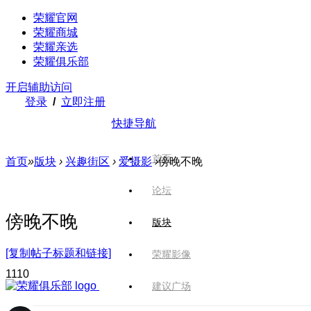
荣耀官网
荣耀商城
荣耀亲选
荣耀俱乐部
开启辅助访问
登录
/
立即注册
快捷导航
首页
首页
»
版块
›
兴趣街区
›
爱摄影
›
傍晚不晚
论坛
傍晚不晚
版块
[复制帖子标题和链接]
荣耀影像
111
0
建议广场