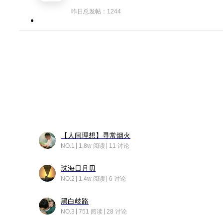
昨日总发帖：1244
【人间理想】寻常烟火
NO.1
1.8w 阅读
11 讨论
珠海日月贝
NO.2
1.4w 阅读
6 讨论
黑白歧路
NO.3
751 阅读
28 讨论