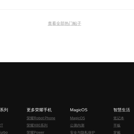
查看全部热门帖子
N系列
更多荣耀手机
MagicOS
智慧生活
荣耀Robot Phone
MagicOS
笔记本
RT
荣耀X80系列
公测内测
平板
urbo
荣耀Power
安全与隐私保护
穿戴