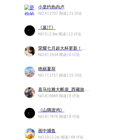
小里约热内卢
NO.4
2707 阅读
21 讨论
《暮汀》
NO.5
2.8w 阅读
13 讨论
荣耀七月超大杯更新！后台堆叠动画太丝滑！
NO.6
1534 阅读
0 讨论
艳丽夏荷
NO.7
1717 阅读
15 讨论
喜马拉雅大断崖_西藏旅行日记
NO.8
6665 阅读
6 讨论
《山隅渡鸿》
NO.9
7676 阅读
8 讨论
画中捕鱼
NO.10
2.2w 阅读
49 讨论