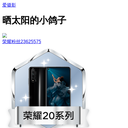
爱摄影
晒太阳的小鸽子
荣耀粉丝23625575