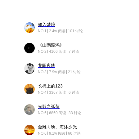
如入梦境
NO.1
2.4w 阅读
101 讨论
《山隅渡鸿》
NO.2
4106 阅读
7 讨论
龙阳夜轨
NO.3
7.9w 阅读
21 讨论
长椅上的123
NO.4
3367 阅读
6 讨论
光影之孤荷
NO.5
6850 阅读
33 讨论
金滩向晚、海沐夕光
NO.6
9.1w 阅读
66 讨论