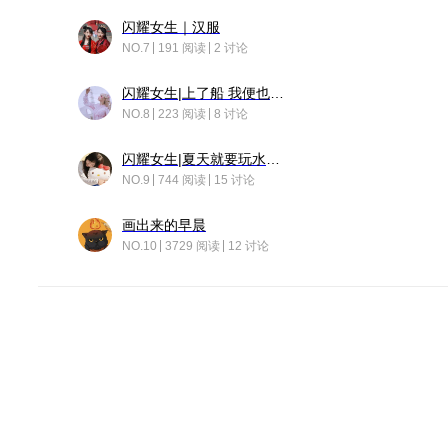
闪耀女生｜汉服
NO.7
191 阅读
2 讨论
闪耀女生|上了船 我便也成了故事中的人
NO.8
223 阅读
8 讨论
闪耀女生|夏天就要玩水！！
NO.9
744 阅读
15 讨论
画出来的早晨
NO.10
3729 阅读
12 讨论