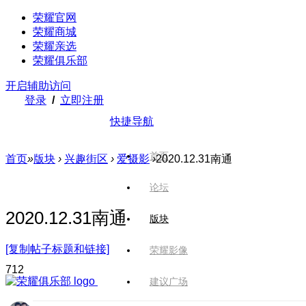
荣耀官网
荣耀商城
荣耀亲选
荣耀俱乐部
开启辅助访问
登录
/
立即注册
快捷导航
首页
首页
»
版块
›
兴趣街区
›
爱摄影
›
2020.12.31南通
论坛
2020.12.31南通
版块
[复制帖子标题和链接]
荣耀影像
71
2
建议广场