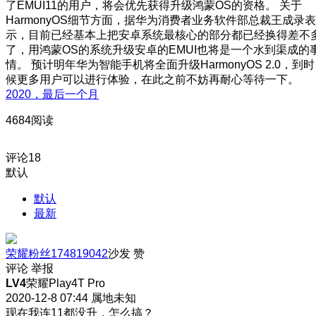
了EMUI11的用户，将会优先获得升级鸿蒙OS的资格。 关于
HarmonyOS细节方面，据华为消费者业务软件部总裁王成录表
示，目前已经基本上把安卓系统最核心的部分都已经换得差不
了，用鸿蒙OS的系统升级安卓的EMUI也将是一个水到渠成的
情。 预计明年华为智能手机将全面升级HarmonyOS 2.0，到时
候更多用户可以进行体验，在此之前不妨再耐心等待一下。
2020，最后一个月
4684阅读
评论
18
默认
默认
最新
荣耀粉丝174819042
沙发
赞
评论
举报
LV4
荣耀Play4T Pro
2020-12-8 07:44
属地未知
现在我连11都没升，怎么搞？