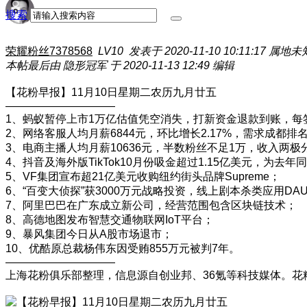
搜索
荣耀粉丝7378568
LV10
发表于 2020-11-10 10:11:17
属地未
本帖最后由 隐形冠军 于 2020-11-13 12:49 编辑
【花粉早报】11月10日星期二农历九月廿五
——————————
1、蚂蚁暂停上市1万亿估值凭空消失，打新资金退款到账，每签
2、网络客服人均月薪6844元，环比增长2.17%，需求成都排
3、​电商主播人均月薪10636元，半数粉丝不足1万，收入两
4、抖音及海外版TikTok10月份吸金超过1.15亿美元，为去年同
5、VF集团宣布超21亿美元收购纽约街头品牌Supreme；
6、“百变大侦探”获3000万元战略投资，线上剧本杀类应用DA
7、阿里巴巴在广东成立新公司，经营范围包含区块链技术；
8、高德地图发布智慧交通物联网IoT平台；
9、暴风集团今日从A股市场退市；
10、优酷原总裁杨伟东因受贿855万元被判7年。
——————————
上海花粉俱乐部整理，信息源自创业邦、36氪等科技媒体。花粉俱乐部原文地址 ht