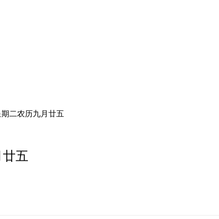
星期二农历九月廿五
月廿五