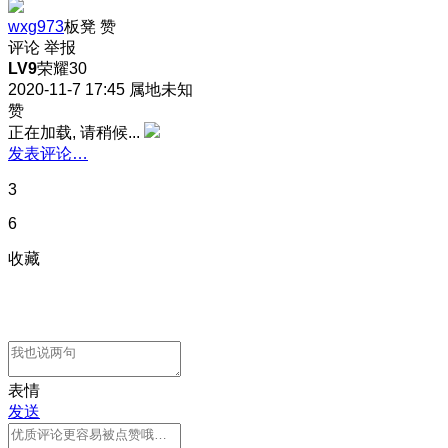
wxg973
板凳
赞
评论
举报
LV9
荣耀30
2020-11-7 17:45
属地未知
赞
正在加载, 请稍候...
发表评论…
3
6
收藏
表情
发送