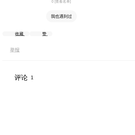
0 [查看名单]
我也遇到过
收藏
赞
举报
评论
1