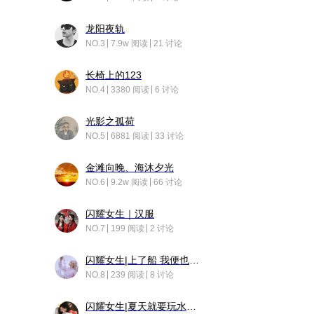
龙阳夜轨
NO.3
7.9w 阅读
21 讨论
长椅上的123
NO.4
3380 阅读
6 讨论
光影之孤荷
NO.5
6881 阅读
33 讨论
金滩向晚、海沐夕光
NO.6
9.2w 阅读
66 讨论
闪耀女生｜汉服
NO.7
199 阅读
2 讨论
闪耀女生|上了船 我便也成了故事中的人
NO.8
239 阅读
8 讨论
闪耀女生|夏天就要玩水！！