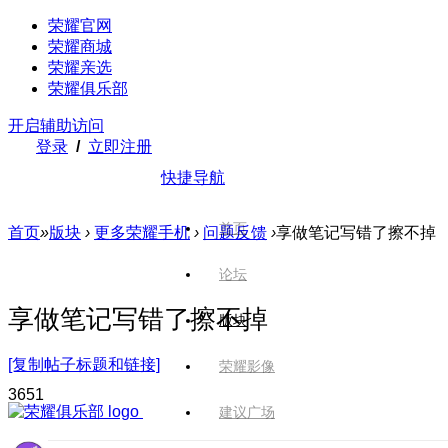
荣耀官网
荣耀商城
荣耀亲选
荣耀俱乐部
开启辅助访问
登录
/
立即注册
快捷导航
首页
首页
»
版块
›
更多荣耀手机
›
问题反馈
›
享做笔记写错了擦不掉
论坛
享做笔记写错了擦不掉
版块
[复制帖子标题和链接]
荣耀影像
365
1
建议广场