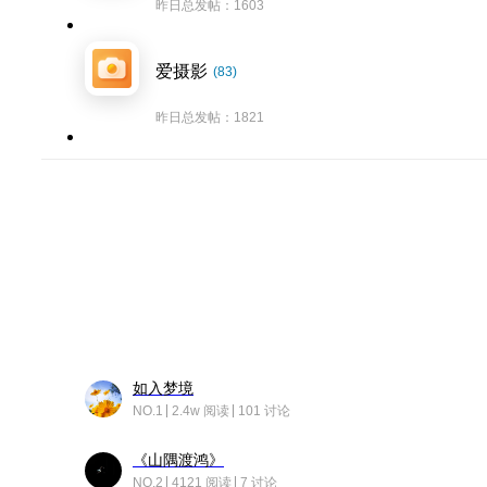
昨日总发帖：1603
爱摄影
(83)
昨日总发帖：1821
如入梦境
NO.1
2.4w 阅读
101 讨论
《山隅渡鸿》
NO.2
4121 阅读
7 讨论