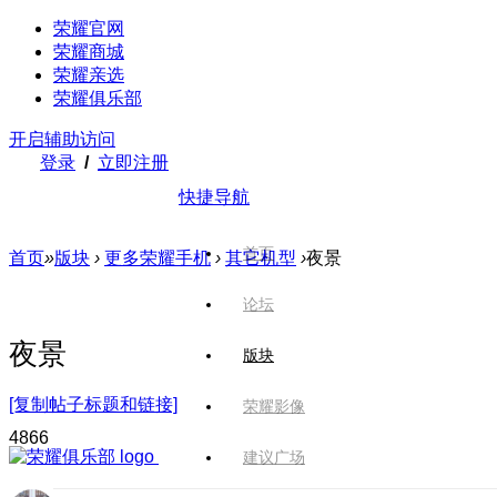
荣耀官网
荣耀商城
荣耀亲选
荣耀俱乐部
开启辅助访问
登录
/
立即注册
快捷导航
首页
首页
»
版块
›
更多荣耀手机
›
其它机型
›
夜景
论坛
夜景
版块
[复制帖子标题和链接]
荣耀影像
486
6
建议广场