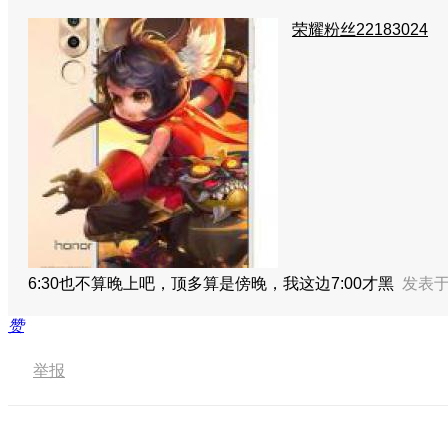
荣耀粉丝22183024
6:30也不算晚上吧，顶多算是傍晚，我这边7:00才黑
发表于 
赞
举报