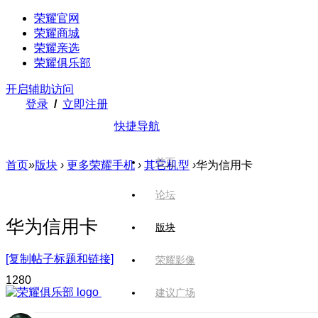
荣耀官网
荣耀商城
荣耀亲选
荣耀俱乐部
开启辅助访问
登录
/
立即注册
快捷导航
首页
首页
»
版块
›
更多荣耀手机
›
其它机型
›
华为信用卡
论坛
华为信用卡
版块
[复制帖子标题和链接]
荣耀影像
128
0
建议广场