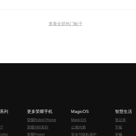
查看全部热门帖子
N系列
更多荣耀手机
MagicOS
智慧生活
荣耀Robot Phone
MagicOS
笔记本
RT
荣耀X80系列
公测内测
平板
urbo
荣耀Power
安全与隐私保护
穿戴