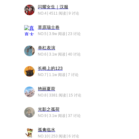
闪耀女生｜汉服
NO.4
4511 阅读
9 讨论
草原瑞士卷
NO.5
3.9w 阅读
23 讨论
单杠表演
NO.6
3.1w 阅读
40 讨论
长椅上的123
NO.7
1.1w 阅读
7 讨论
艳丽夏荷
NO.8
3381 阅读
15 讨论
光影之孤荷
NO.9
3.1w 阅读
37 讨论
孤禽临水
NO.10
253 阅读
6 讨论