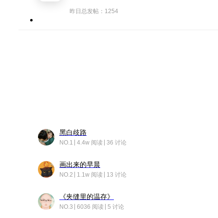
昨日总发帖：1254
黑白歧路
NO.1
4.4w 阅读
36 讨论
画出来的早晨
NO.2
1.1w 阅读
13 讨论
《夹缝里的温存》
NO.3
6036 阅读
5 讨论