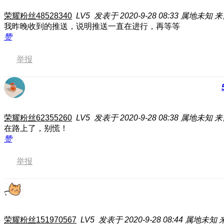
荣耀粉丝48528340
LV5
发表于 2020-9-28 08:33
属地未知
来
我昨晚收到的推送，说明推送一直在进行，再等等
赞
举报
荣耀粉丝62355260
LV5
发表于 2020-9-28 08:38
属地未知
来
在路上了，别慌！
赞
举报
荣耀粉丝151970567
LV5
发表于 2020-9-28 08:44
属地未知