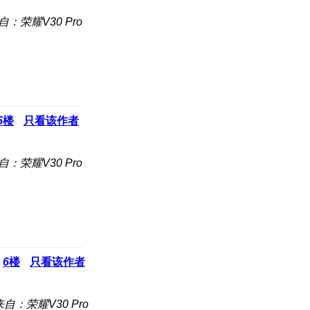
自：荣耀V30 Pro
5
楼
只看该作者
自：荣耀V30 Pro
6
楼
只看该作者
来自：荣耀V30 Pro