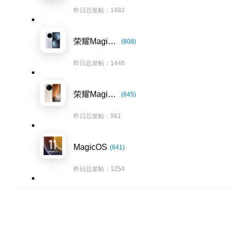
昨日总发帖：1482
荣耀Magic7系列
(808)
昨日总发帖：1448
荣耀Magic8系列
(645)
昨日总发帖：961
MagicOS
(641)
昨日总发帖：1254