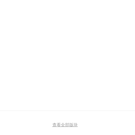
查看全部版块