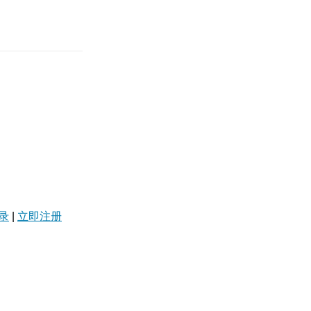
录
|
立即注册